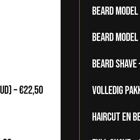
Beard model 
Beard model 
Beard shave 
ud) – €22,50
volledig pak
Haircut en b