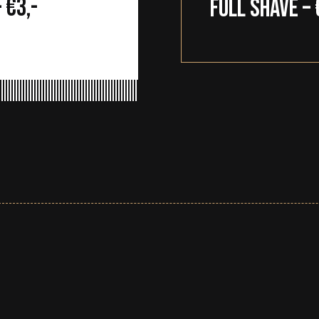
 €3,-
Full shave – 