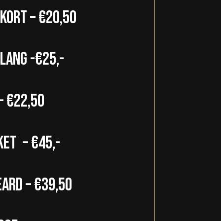
kort – €20,50
lang -€25,-
– €22,50
ket – €45,-
eard – €39,50