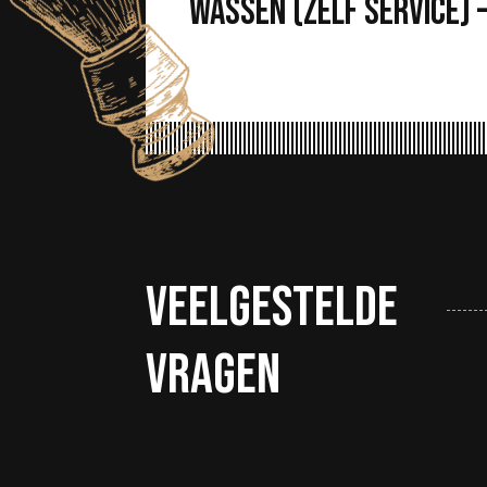
wASSEN (zelf service) –
Veelgestelde
vragen